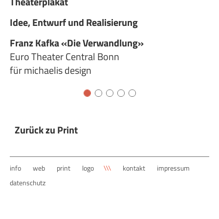
Theaterplakat
Th
Idee, Entwurf und Realisierung
Id
Franz Kafka «Die Verwandlung»
Wa
Euro Theater Central Bonn
Eu
für michaelis design
fü
Zurück zu Print
navigation
info
web
print
logo
kontakt
impressum
überspringen
datenschutz